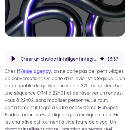
Le blog
Cas
FR
EN
Créer un chatbot intelligent intégré à HubSpot
13
:
37
Chez
if/else agency
, on ne parle pas de "petit widget
de conversation". On parle d’un levier stratégique. D’un
outil capable de qualifier un lead à 22h, de déclencher
une séquence CRM à 22h01 et de réserver un rendez-
vous à 22h02, sans mobiliser personne. Le tout,
parfaitement intégré à votre écosystème HubSpot.
Fini les formulaires statiques qui n’expliquent rien. Fini
les chats live qui tournent à vide faute de dispo. Un
chatbot intelligent capte l’intention en temps réel,