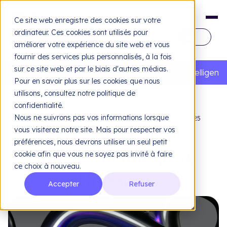
Ce site web enregistre des cookies sur votre
ordinateur. Ces cookies sont utilisés pour
FR
améliorer votre expérience du site web et vous
fournir des services plus personnalisés, à la fois
EN
sur ce site web et par le biais d'autres médias.
Accueil
Ressources
Le blog
Créer un chatbot intelligent
Pour en savoir plus sur les cookies que nous
utilisons, consultez notre politique de
confidentialité.
Tous nos articles
Nous ne suivrons pas vos informations lorsque
CRM & MARKETING AUTOMATION
•
PUBLIÉ LE 26/06/2025
vous visiterez notre site. Mais pour respecter vos
Créer un chatbot
préférences, nous devrons utiliser un seul petit
Design
Dé
cookie afin que vous ne soyez pas invité à faire
intelligent intégré à
ce choix à nouveau.
Web design & UX/UI
Ide
Sit
HubSpot
Accepter
Refuser
L'agence
IEA