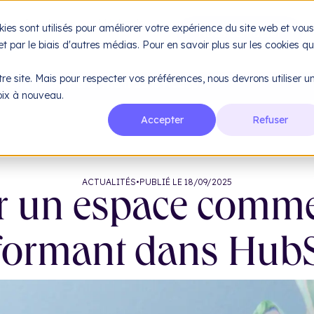
e
Services
Méthode
kies sont utilisés pour améliorer votre expérience du site web et vous
À propos
Ressources
 et par le biais d'autres médias. Pour en savoir plus sur les cookies q
re site. Mais pour respecter vos préférences, nous devrons utiliser u
e commercial performant dans HubSpot
hoix à nouveau.
Accepter
Refuser
ACTUALITÉS
•
PUBLIÉ LE 18/09/2025
r un espace comme
formant dans Hub