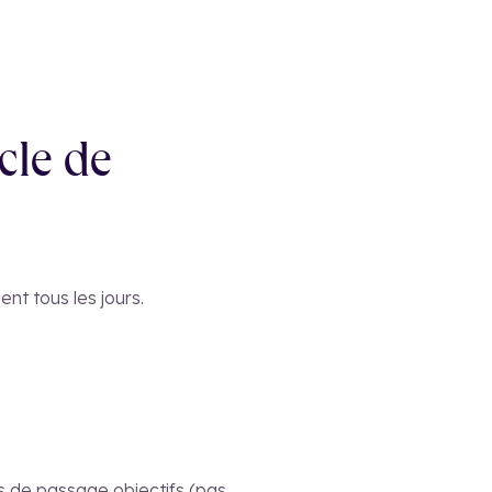
cle de
nt tous les jours.
s de passage objectifs (pas