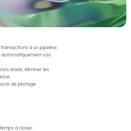
ransactions à un pipeline.
nce automatiquement vos
bons leads, éliminer les
ance.
poste de pilotage
temps à closer.