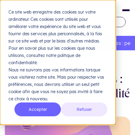
Ce site web enregistre des cookies sur votre
ordinateur. Ces cookies sont utilisés pour
FR
améliorer votre expérience du site web et vous
fournir des services plus personnalisés, à la fois
EN
sur ce site web et par le biais d'autres médias.
Accueil
Ressources
Le blog
Le site web serverless : per
Pour en savoir plus sur les cookies que nous
utilisons, consultez notre politique de
confidentialité.
Tous nos articles
Nous ne suivrons pas vos informations lorsque
DÉVELOPPEMENT BACK-END
•
PUBLIÉ LE 24/07/2025
vous visiterez notre site. Mais pour respecter vos
Le site web serverless :
préférences, nous devrons utiliser un seul petit
Design
Dé
performance et scalabilité
cookie afin que vous ne soyez pas invité à faire
ce choix à nouveau.
Web design & UX/UI
Ide
Sit
en 2025
Accepter
Refuser
L'agence
IEA