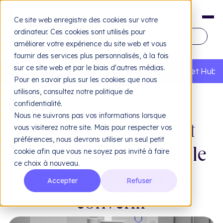
Ce site web enregistre des cookies sur votre
ordinateur. Ces cookies sont utilisés pour
FR
améliorer votre expérience du site web et vous
fournir des services plus personnalisés, à la fois
EN
sur ce site web et par le biais d'autres médias.
Accueil
Ressources
Le blog
Réalité augmentée et HubSpo
Pour en savoir plus sur les cookies que nous
utilisons, consultez notre politique de
confidentialité.
Tous nos articles
Nous ne suivrons pas vos informations lorsque
ACTUALITÉS
•
PUBLIÉ LE 10/07/2025
vous visiterez notre site. Mais pour respecter vos
Réalité augmentée et
préférences, nous devrons utiliser un seul petit
Design
Dé
cookie afin que vous ne soyez pas invité à faire
HubSpot : une nouvelle
ce choix à nouveau.
Web design & UX/UI
Ide
Sit
façon d'engager et
Accepter
Refuser
L'agence
IEA
convertir