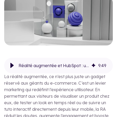
Le blog
Cas
FR
EN
Réalité augmentée et HubSpot : une nouvelle façon d'engager et convertir
9
:
49
La réalité augmentée, ce n’est plus juste un gadget
réservé aux géants du e-commerce. C’est un levier
marketing qui redéfinit l’expérience utilisateur. En
permettant aux visiteurs de visualiser un produit chez
eux, de tester un look en temps réel ou de suivre un
tuto interactif directement depuis leur mobile, la RA
réduit les doutes, augmente l’engagement et booste