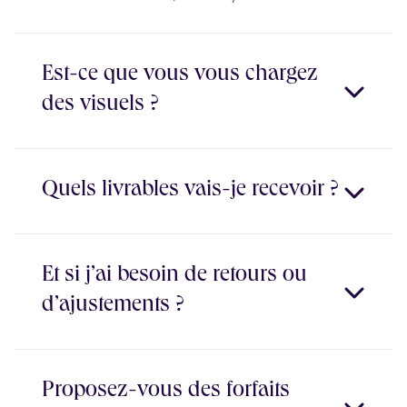
En général, lors d'une prestation de l'ordre de
Est-ce que vous vous chargez
l'implémentation de contenu, on considère que le
des visuels ?
contenu doit être fourni (ça vaut aussi pour les
images). Cependant, et comme la question des
visuels est vaste dans le web, voilà ce qu'on vous
propose si vos équipes ne sont pas en mesure de le
Les contenus sont directement intégrés dans votre
Quels livrables vais-je recevoir ?
faire :
portail HubSpot, dans un environnement brouillon ou
Prendre en charge la création de visuels modernes
cloné selon vos préférences. Pas de Google Doc en
en adéquation avec votre image de marque
pièce jointe : vous voyez le rendu final, prêt à être
On prévoit toujours une phase de recette et
Et si j’ai besoin de retours ou
pour de votre futur site (ou blog, ou landing page)
publié.
d'ajustements après livraison pour vérifier que nos
Optimiser ces visuels (en termes de taille et de
d’ajustements ?
livrables correspondent bien à ce que vous
poids) pour qu'ils impactent le moins possible les
attendiez.
performances de vos pages web
Optimiser ces visuels en termes de dénomination
Oui, chez if/else agency on propose des
Proposez-vous des forfaits
pour une accessibilité et un SEO plus propre