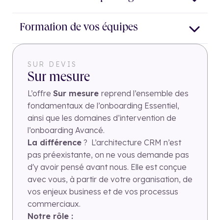
Création & customisation des vues
Accès et rôles + équipes
tasks etc)
Boites mails connectées
Data :
Domaines et adresses e-mails à exclure des trackings
3 dashboards inclus : performances commerciales,
Objectif commercial (1)
Préparation de la logique d’import
Pages systèmes : toutes les pages nécessaires au bon
Démo config et structure de l’instance en général
Formation de vos équipes
performances site web, performances marketing
Import des contacts, entreprises et opportunités
fonctionnement de votre écosystème digital : préférences
(overview des différents HUBS) + mise à disposition de la
Associations inter objets
de communication, désabonnement, confirmation, 404,
documentation HubSpot
Créations des segments pertinents
500 etc
Démo fiche contact, entreprise et deal + propriétés +
SUR DEVIS
Contrôle de cohérence global du CRM après import
Bases RGPD : Paramètres de confidentialité des données
pipeline : qu’est-ce que c’est, comment les
Sur mesure
modifier/customiser, comment modifier les formulaires
associés
L’offre
Sur mesure
reprend l’ensemble des
Démo dashboard : où sont-ils, comment en créer de
fondamentaux de l’onboarding Essentiel,
nouveaux ?
ainsi que les domaines d’intervention de
Démo workflow : créer un workflow
l’onboarding Avancé.
Démo tasks : où sont les tasks et comment s’en servir
La différence
?
L’architecture CRM n’est
pas préexistante, on ne vous demande pas
d'y avoir pensé avant nous. Elle est conçue
avec vous, à partir de votre organisation, de
vos enjeux business et de vos processus
commerciaux.
Notre rôle :