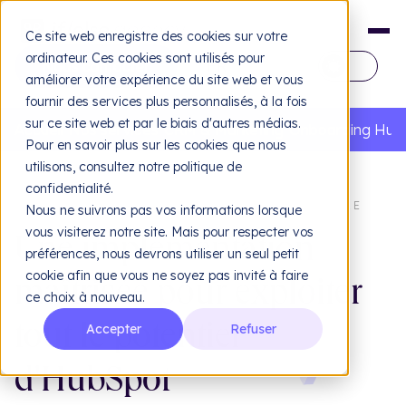
Ce site web enregistre des cookies sur votre
ordinateur. Ces cookies sont utilisés pour
FR
améliorer votre expérience du site web et vous
fournir des services plus personnalisés, à la fois
EN
sur ce site web et par le biais d'autres médias.
Accueil
Nos services
CRM & Marketing
Onboarding Hub
Pour en savoir plus sur les cookies que nous
utilisons, consultez notre politique de
confidentialité.
ONBOARDING HUBSPOT : TRANSFORMEZ VOTRE
Nous ne suivrons pas vos informations lorsque
CRM EN LEVIER DE CROISSANCE
vous visiterez notre site. Mais pour respecter vos
Une implémentation
préférences, nous devrons utiliser un seul petit
Design
Dé
cookie afin que vous ne soyez pas invité à faire
maîtrisée pour
exploiter
ce choix à nouveau.
Web design & UX/UI
Ide
Sit
Accepter
Refuser
tout le potentiel
L'agence
IEA
d'HubSpot