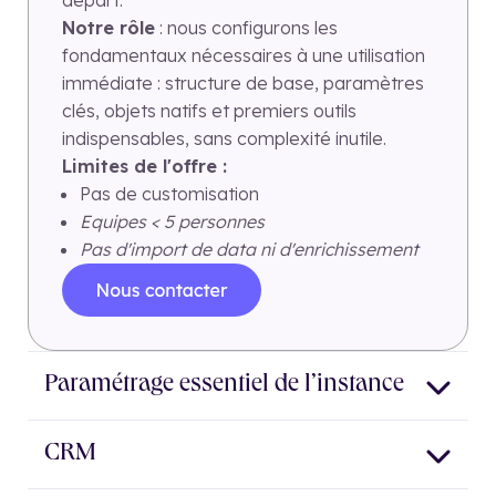
départ.
Notre rôle
: nous configurons les
fondamentaux nécessaires à une utilisation
immédiate : structure de base, paramètres
clés, objets natifs et premiers outils
indispensables, sans complexité inutile.
Limites de l'offre :
Pas de customisation
Equipes < 5 personnes
Pas d'import de data ni d'enrichissement
Choix de la langue de l’instance par défaut
Paramétrage essentiel de l’instance
Paramétrage du logo, favicon et des couleurs (si site sur
HubSpot)
Objets, propriétés et associations natives
CRM
Devise
Customisation* interface CRM (deals, contacts,
Paramétrage des domaines email et sous-domaines si