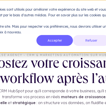
e
Services
Méthode
kies sont utilisés pour améliorer votre expérience du site web et vous
À propos
Ressources
 et par le biais d'autres médias. Pour en savoir plus sur les cookies q
re site. Mais pour respecter vos préférences, nous devrons utiliser u
& Marketing automation
hoix à nouveau.
Accepter
Refuser
ELSE AGENCY - CRM & MARKETING AUTOMATION SUR HU
stez votre croissa
workflow après l’a
M HubSpot pour qu'il corresponde à votre business, qu'il soit
transforme vos process en réels
moteurs de croissance
elle
et
stratégique
: on structure vos données, on fluidifie