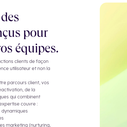
 des
nçus pour
vos équipes.
ctions clients de façon
ience utilisateur et non la
re parcours client, vos
activation, de la
iques qui combinent
expertise couvre :
ns dynamiques
es
s marketing (nurturing,