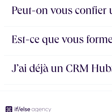
Absolument. Si vous avez une équipe interne qui imp
Peut-on vous confier 
d’automation.
Sur demande, oui. Notamment si vous souhaitez être 
Est-ce que vous forme
C’est même conseillé. On vous propose un diagnostic 
J’ai déjà un CRM HubS
améliorer.