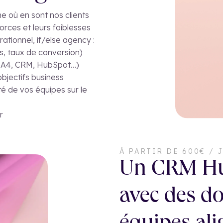
e où en sont nos clients
orces et leurs faiblesses
ationnel, if/else agency :
s, taux de conversion)
 (GA4, CRM, HubSpot…)
bjectifs business
té de vos équipes sur le
r
À PARTIR DE 600€ / 
Un CRM Hub
avec des do