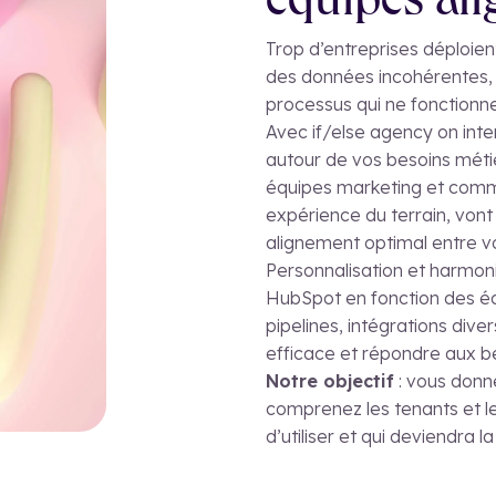
équipes ali
Trop d’entreprises déploien
des données incohérentes, d
processus qui ne fonctionne
Avec if/else agency on int
autour de vos besoins méti
équipes marketing et comme
expérience du terrain, vont
alignement optimal entre vo
Personnalisation et harmoni
HubSpot en fonction des éq
pipelines, intégrations dive
efficace et répondre aux b
Notre objectif
: vous donne
comprenez les tenants et le
d’utiliser et qui deviendra 