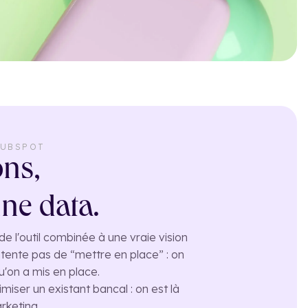
HUBSPOT
ons,
ne data.
 l'outil combinée à une vraie vision
ntente pas de “mettre en place” : on
u'on a mis en place.
iser un existant bancal : on est là
rketing.