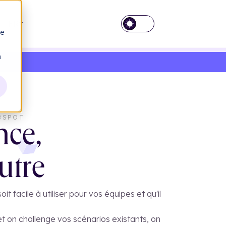
FR
ue
n
BSPOT
nce,
utre
 facile à utiliser pour vos équipes et qu'il
.
 et on challenge vos scénarios existants, on